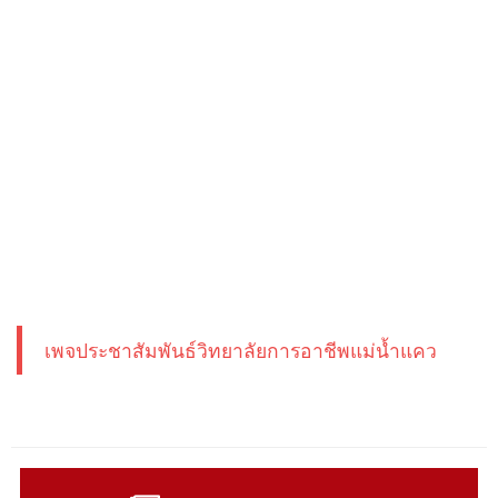
เพจประชาสัมพันธ์วิทยาลัยการอาชีพแม่น้ำแคว