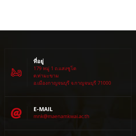
ที่อยู่
179 หมู่ 1 ถ.แสงชูโต
ต.ท่ามะขาม
อ.เมืองกาญจนบุรี จ.กาญจนบุรี 71000
E-MAIL
mnk@maenamkwai.ac.th